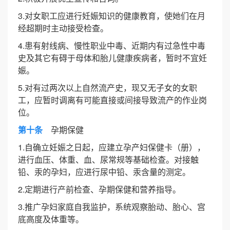
3.对女职工应进行妊娠知识的健康教育，使她们在月
经超期时主动接受检查。
4.患有射线病、慢性职业中毒、近期内有过急性中毒
史及其它有碍于母体和胎儿健康疾病者，暂时不宜妊
娠。
5.对有过两次以上自然流产史，现又无子女的女职
工，应暂时调离有可能直接或间接导致流产的作业岗
位。
第十条
孕期保健
1.自确立妊娠之日起，应建立孕产妇保健卡（册），
进行血压、体重、血、尿常规等基础检查。对接触
铅、汞的孕妇，应进行尿中铅、汞含量的测定。
2.定期进行产前检查、孕期保健和营养指导。
3.推广孕妇家庭自我监护，系统观察胎动、胎心、宫
底高度及体重等。