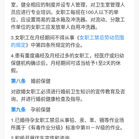
室，健全相应的制度并设专人管理，对卫生室管理人
员应进行专业培训。女职工每班在100人以下的单
位，应设置简易的温水箱及冲洗器。对流动、分散工
作单位的女职工应发放单人自用冲洗器。
3.女职工在月经期间不得从事《
女职工禁忌劳动范围
的规定
》中第四条所规定的作业。
4.患有重度痛经及月经过多的女职工，经医疗或妇幼
保健机构确诊后，月经期间可适当给予1至2天的休
假。
第八条
婚前保健
对欲婚女职工必须进行婚前卫生知识的宣传教育及咨
询，并进行婚前健康检查及指导。
第九条
孕前保健
1.已婚待孕女职工禁忌从事铅、汞、苯、镉等作业场
所属于《有毒作业分级》标准中第Ⅲ－Ⅳ级的作业。
2.积极开展优生宣传和咨询。