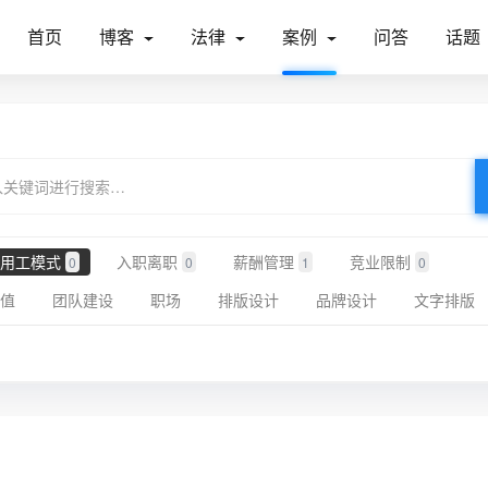
首页
博客
法律
案例
问答
话题
用工模式
入职离职
薪酬管理
竞业限制
0
0
1
0
值
团队建设
职场
排版设计
品牌设计
文字排版