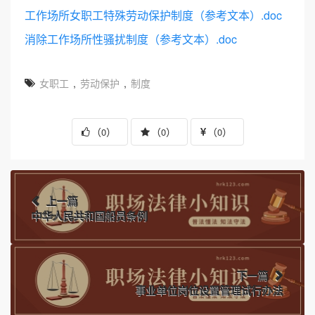
工作场所女职工特殊劳动保护制度（参考文本）.doc
消除工作场所性骚扰制度（参考文本）.doc
女职工
,
劳动保护
,
制度
（
）
（
）
（
）
0
0
0
上一篇
中华人民共和国船员条例
下一篇
事业单位岗位设置管理试行办法