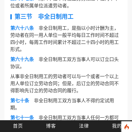
位或者所属单位派遣劳动者。
第三节 非全日制用工
第六十八条
非全日制用工，是指以小时计酬为主，
劳动者在同一用人单位一般平均每日工作时间不超过
四小时，每周工作时间累计不超过二十四小时的用工
形式。
第六十九条
非全日制用工双方当事人可以订立口头
协议。
从事非全日制用工的劳动者可以与一个或者一个以上
用人单位订立劳动合同；但是，后订立的劳动合同不
得影响先订立的劳动合同的履行。
第七十条
非全日制用工双方当事人不得约定试用
期。
第七十一条
非全日制用工双方当事人任何一方都可
以随时通知对方终止用工。终止用工，用人单位不向
首页
博客
法律
我的
劳动者支付经济补偿。