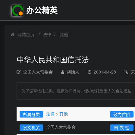
办公精英
网站首页
法律
其他
中华人民共和国信托法
全国人大常委会
创始人
2001-04-28
来
为了调整信托关系，规范信托行为，保护信托当事人的合法权益，
法律
>
其他
所属分类
效力位阶
全国人大常委会
发文机关
时 效 性