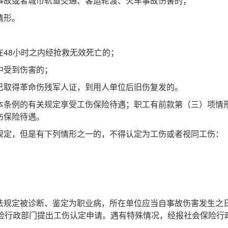
事故或者城市轨道交通、客运轮渡、火车事故伤害的；
情形。
48小时之内经抢救无效死亡的；
中受到伤害的；
已取得革命伤残军人证，到用人单位后旧伤复发的。
本条例的有关规定享受工伤保险待遇；职工有前款第（三）项情
伤保险待遇。
定，但是有下列情形之一的，不得认定为工伤或者视同工伤：
规定被诊断、鉴定为职业病，所在单位应当自事故伤害发生之
保险行政部门提出工伤认定申请。遇有特殊情况，经报社会保险行