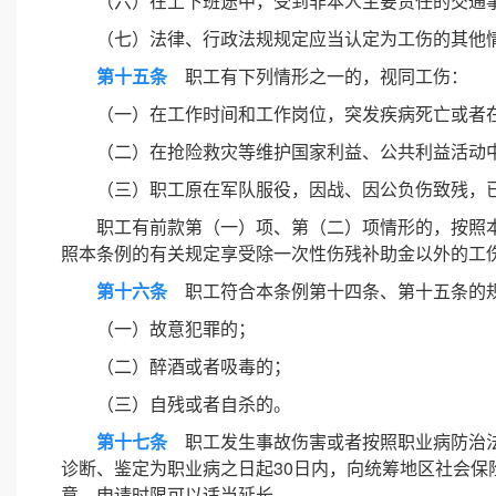
（六）在上下班途中，受到非本人主要责任的交通
（七）法律、行政法规规定应当认定为工伤的其他
第十五条
职工有下列情形之一的，视同工伤：
（一）在工作时间和工作岗位，突发疾病死亡或者在
（二）在抢险救灾等维护国家利益、公共利益活动
（三）职工原在军队服役，因战、因公负伤致残，
职工有前款第（一）项、第（二）项情形的，按照
照本条例的有关规定享受除一次性伤残补助金以外的工
第十六条
职工符合本条例第十四条、第十五条的规
（一）故意犯罪的；
（二）醉酒或者吸毒的；
（三）自残或者自杀的。
第十七条
职工发生事故伤害或者按照职业病防治法
诊断、鉴定为职业病之日起30日内，向统筹地区社会
意，申请时限可以适当延长。