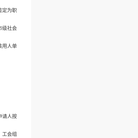
鉴定为职
市级社会
该用人单
申请人按
、工会组