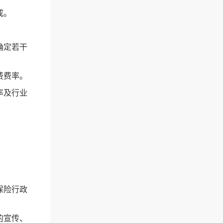
成。
确定若干
费费率。
率及行业
保险行政
的宣传、