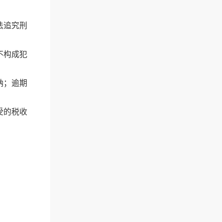
法追究刑
不构成犯
纳；逾期
受的税收