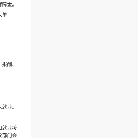
保障金。
人单
、报酬、
人就业。
和就业援
政部门会