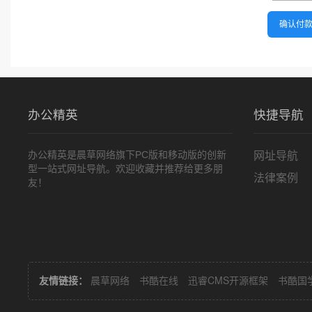
确认付
办公精英
快捷导航
网址导航
办公精英是晨草网络旗下PC版和移动版的创新
型一站式网址导航。欢迎收藏并推荐给更多朋
法律案例
友！
友情链接：
晨草网络
书酷在线
迅睿CMS开源框架
书酷国