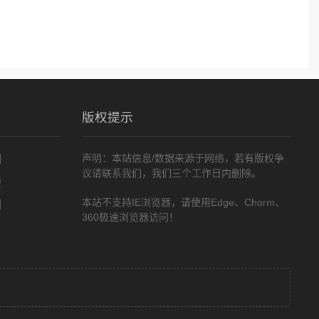
版权提示
明
声明：本站信息/数据来源于网络，若有版权争
议请联系我们，我们三个工作日内删除。
接
们
本站不支持IE浏览器，请使用Edge、Chorm、
360极速浏览器访问！